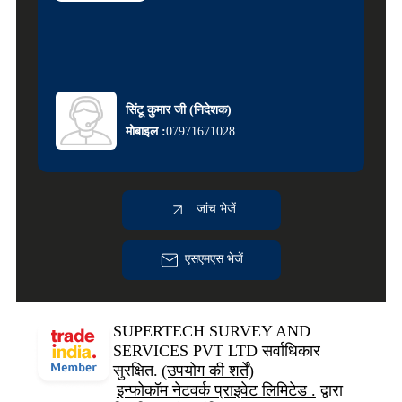
सिंटू कुमार जी
(
निदेशक
)
मोबाइल :
07971671028
जांच भेजें
एसएमएस भेजें
SUPERTECH SURVEY AND
SERVICES PVT LTD सर्वाधिकार
सुरक्षित.
(उपयोग की शर्तें)
इन्फोकॉम नेटवर्क प्राइवेट लिमिटेड .
द्वारा