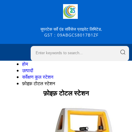
सुपरटेक सर्वे एंड सर्विसेज प्राइवेट लिमिटेड,
GST : 09ABGCS8017B1ZF
होम
उत्पादों
सर्वेक्षण कुल स्टेशन
फ़ोइफ़ टोटल स्टेशन
फ़ोइफ़ टोटल स्टेशन