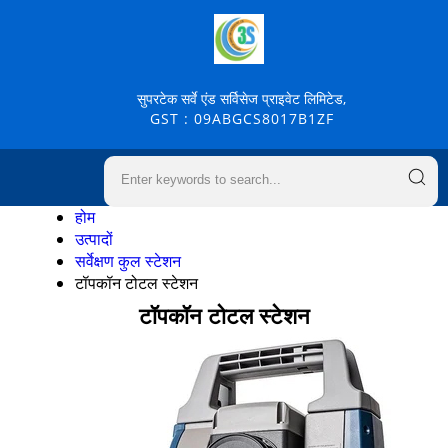
सुपरटेक सर्वे एंड सर्विसेज प्राइवेट लिमिटेड,
GST : 09ABGCS8017B1ZF
होम
उत्पादों
सर्वेक्षण कुल स्टेशन
टॉपकॉन टोटल स्टेशन
टॉपकॉन टोटल स्टेशन