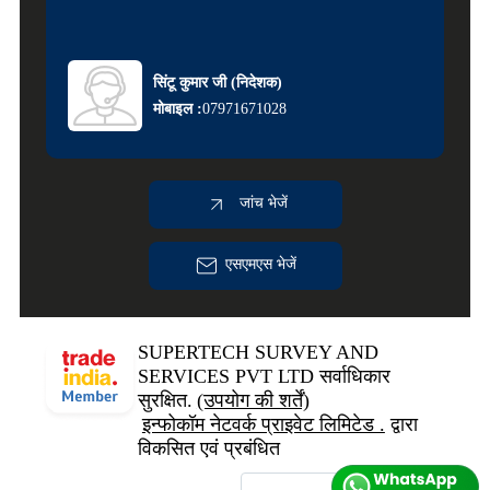
सिंटू कुमार जी
(
निदेशक
)
मोबाइल :
07971671028
जांच भेजें
एसएमएस भेजें
SUPERTECH SURVEY AND
SERVICES PVT LTD सर्वाधिकार
सुरक्षित.
(उपयोग की शर्तें)
इन्फोकॉम नेटवर्क प्राइवेट लिमिटेड .
द्वारा
विकसित एवं प्रबंधित